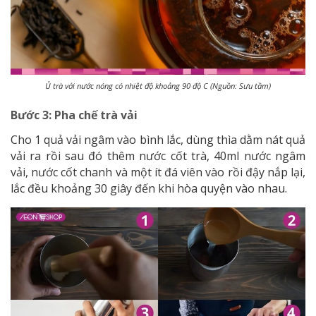
Ủ trà với nước nóng có nhiệt độ khoảng 90 độ C (Nguồn: Sưu tầm)
Bước 3: Pha chế trà vải
Cho 1 quả vải ngâm vào bình lắc, dùng thìa dằm nát quả
vải ra rồi sau đó thêm nước cốt trà, 40ml nước ngâm
vải, nước cốt chanh và một ít đá viên vào rồi đậy nắp lại,
lắc đều khoảng 30 giây đến khi hòa quyện vào nhau.