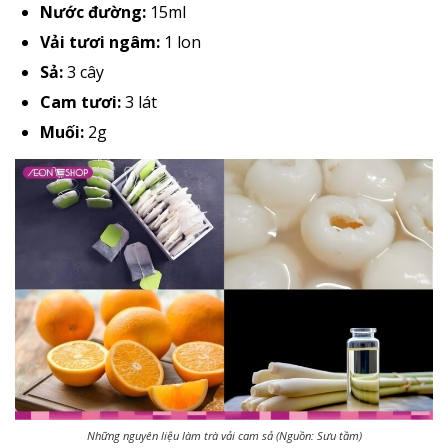
Nước đường:
15ml
Vải tươi ngâm:
1 lon
Sả:
3 cây
Cam tươi:
3 lát
Muối:
2g
Những nguyên liệu làm trà vải cam sả (Nguồn: Sưu tầm)