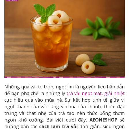
Những quả vải to tròn, ngọt lịm là nguyên liệu hấp dẫn
để bạn pha chế ra những ly
trà vải ngọt mát, giải nhiệt
cực hiệu quả vào mùa hè. Sự kết hợp tinh tế giữa vị
ngọt thanh của vải cùng vị chua của chanh, thơm đặc
trưng và chát nhẹ của trà tạo nên thức uống thơm
ngon khó cưỡng. Bài viết dưới đây,
AEONESHOP
sẽ
hướng dẫn các
cách làm trà vải
đơn giản, siêu ngon