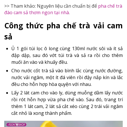
>> Tham khảo: Nguyên liệu cần chuẩn bị để
pha chế trà
đào cam sả thơm ngon tại nhà
.
Công thức pha chế trà vải cam
sả
Ủ 1 gói túi lọc ô long cùng 130ml nước sôi và ít sả
đập dập, sau đó vớt túi trà và sả ra rồi cho thêm
muối ăn vào và khuấy đều.
Cho nước cốt trà sả vào bình lắc cùng nước đường,
nước vải ngâm, một ít đá viên rồi đậy nắp kín và lắc
đều cho hỗn hợp hòa quyện với nhau.
Lấy 2 lát cam cho vào ly, dùng muỗng dằm lấy nước
rồi rót hỗn hợp vừa pha chế vào. Sau đó, trang trí
thêm 1 lát cam, 2 lát sả cắt xéo cùng 2 trái vải ngâm
cắt nhỏ là xong thành phẩm.