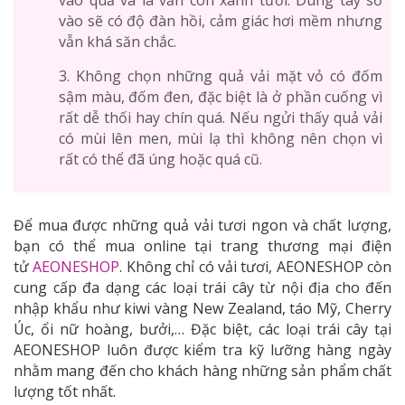
vào quả và lá vẫn còn xanh tươi. Dùng tay sờ
vào sẽ có độ đàn hồi, cảm giác hơi mềm nhưng
vẫn khá săn chắc.
3. Không chọn những quả vải mặt vỏ có đốm
sậm màu, đốm đen, đặc biệt là ở phần cuống vì
rất dễ thối hay chín quá. Nếu ngửi thấy quả vải
có mùi lên men, mùi lạ thì không nên chọn vì
rất có thể đã úng hoặc quá cũ.
Để mua được những quả vải tươi ngon và chất lượng,
bạn có thể mua online tại trang thương mại điện
tử
AEONESHOP
. Không chỉ có vải tươi, AEONESHOP còn
cung cấp đa dạng các loại trái cây từ nội địa cho đến
nhập khẩu như kiwi vàng New Zealand, táo Mỹ, Cherry
Úc, ổi nữ hoàng, bưởi,… Đặc biệt, các loại trái cây tại
AEONESHOP luôn được kiểm tra kỹ lưỡng hàng ngày
nhằm mang đến cho khách hàng những sản phẩm chất
lượng tốt nhất.