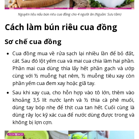
Nguyên liệu nấu bún riêu cua đồng cho 4 người ăn (Nguồn: Sưu tầm)
Cách làm bún riêu cua đồng
Sơ chế cua đồng
Cua đồng mua về rửa sạch lại nhiều lần để bỏ đất,
cát. Sau đó lột yếm cua và mai cua chia làm hai phần.
Phần mai cua dùng thìa lấy hết phần gạch và ướp
cùng với ½ muỗng hạt nêm, ½ muỗng tiêu xay còn
phần yếm cua đem xay hoặc giã tay.
Sau khi xay cua, cho hỗn hợp vào tô lớn, thêm vào
khoảng 3,5 lít nước lạnh và ½ thìa cà phê muối,
dùng tay bóp nhẹ để thịt cua tan hết. Cuối cùng là
dùng rây lọc kỹ xác cua để nước dùng được trong và
không bị lợn cợn.