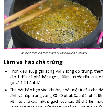
Tận dụng chảo xào gạch cua và cà chua (Nguồn: Sưu tầm)
Làm và hấp chả trứng
Trộn đều 100g giò sống với 2 lòng đỏ trứng, thêm
vào 1 thìa cà phê bột ngọt, 100ml nước riêu cua đã
lọc và 1 ít hành lá.
Cho hết hỗn hợp vào khuôn, phết một ít dầu cho đỡ
dính và hấp trong vòng 30-40 phút. Sau đó, phết lên
bề mặt chả cua một ít gạch cua xào để chả lên màu
vàng đẹp mắt hơn, hấp thêm khoảng 5 phút nữa rồi