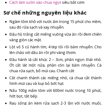
Cách làm sườn xào chua ngọt
siêu bắt cơm
Sơ chế những nguyên liệu khác
Ngâm tôm khô với nước ấm trong 15 phút cho mềm,
sau đó rửa sạch và xay nhuyễn.
Đậu hũ trắng cắt miếng vuông vừa ăn rồi đem chiên
vàng giòn các mặt.
Lột vỏ 5 củ hành tím, 4 tép tỏi rồi băm nhuyễn. Cho
lên chảo với dầu ăn rồi phi vàng thơm.
Đầu hành lá cắt khúc 2 – 3cm, phần ngọn thái nhỏ.
Ớt cắt lát một nửa, phần còn lại băm nhuyễn. Cà
chua rửa sạch, bổ múi cau. Chanh cắt
Cắt chanh thành các miếng nhỏ, cà chua cắt thành
hình múi cau và loại bỏ bớt hạt.
Nấu 100g mắm tôm với 600ml nước trong 10 phút,
hớt bọt, tắt bếp.
Rau sống ăn kèm rửa sạch 2-3 lần với nước muối,