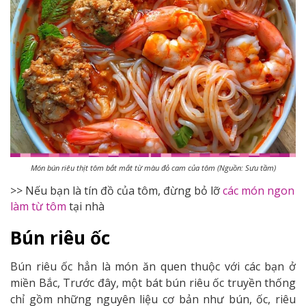
Món bún riêu thịt tôm bắt mắt từ màu đỏ cam của tôm (Nguồn: Sưu tầm)
>> Nếu bạn là tín đồ của tôm, đừng bỏ lỡ
các món ngon
làm từ tôm
tại nhà
Bún riêu ốc
Bún riêu ốc hẳn là món ăn quen thuộc với các bạn ở
miền Bắc, Trước đây, một bát bún riêu ốc truyền thống
chỉ gồm những nguyên liệu cơ bản như bún, ốc, riêu