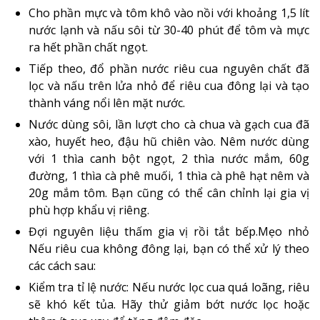
Cho phần mực và tôm khô vào nồi với khoảng 1,5 lít
nước lạnh và nấu sôi từ 30-40 phút để tôm và mực
ra hết phần chất ngọt.
Tiếp theo, đổ phần nước riêu cua nguyên chất đã
lọc và nấu trên lửa nhỏ để riêu cua đông lại và tạo
thành váng nổi lên mặt nước.
Nước dùng sôi, lần lượt cho cà chua và gạch cua đã
xào, huyết heo, đậu hũ chiên vào. Nêm nước dùng
với 1 thìa canh bột ngọt, 2 thìa nước mắm, 60g
đường, 1 thìa cà phê muối, 1 thìa cà phê hạt nêm và
20g mắm tôm. Bạn cũng có thể cân chỉnh lại gia vị
phù hợp khẩu vị riêng.
Đợi nguyên liệu thấm gia vị rồi tắt bếp.Mẹo nhỏ
Nếu riêu cua không đông lại, bạn có thể xử lý theo
các cách sau:
Kiểm tra tỉ lệ nước: Nếu nước lọc cua quá loãng, riêu
sẽ khó kết tủa. Hãy thử giảm bớt nước lọc hoặc