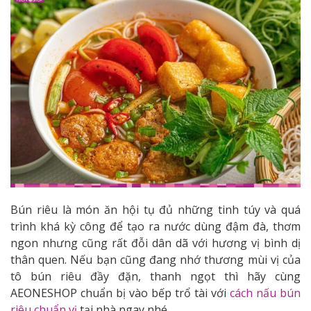
Bún riêu là món ăn hội tụ đủ những tinh túy và quá
trình khá kỳ công để tạo ra nước dùng đậm đà, thơm
ngon nhưng cũng rất đỗi dân dã với hương vị bình dị
thân quen. Nếu bạn cũng đang nhớ thương mùi vị của
tô bún riêu đầy đặn, thanh ngọt thì hãy cùng
AEONESHOP chuẩn bị vào bếp trổ tài với
cách nấu bún
riêu chuẩn vị
tại nhà ngay nhé.