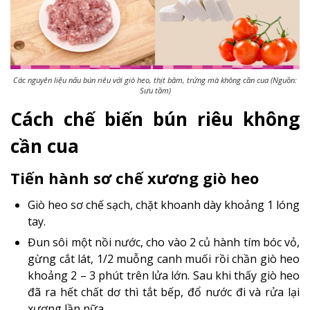
Các nguyên liệu nấu bún riêu với giò heo, thịt băm, trứng mà không cần cua (Nguồn:
Sưu tầm)
Cách chế biến bún riêu không
cần cua
Tiến hành sơ chế xương giò heo
Giò heo sơ chế sạch, chặt khoanh dày khoảng 1 lóng
tay.
Đun sôi một nồi nước, cho vào 2 củ hành tím bóc vỏ,
gừng cắt lát, 1/2 muỗng canh muối rồi chần giò heo
khoảng 2 – 3 phút trên lửa lớn. Sau khi thấy giò heo
đã ra hết chất dơ thì tắt bếp, đổ nước đi và rửa lại
xương lần nữa.