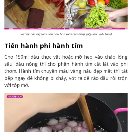
Sơ chế các nguyên liệu nấu bún riêu cua đồng (Nguồn: Sưu tầm)
Tiến hành phi hành tím
Cho 150ml dầu thực vật hoặc mỡ heo vào chảo lòng
sâu, dầu nóng thì cho phần hành tím cắt lát vào phi
thơm. Hành tím chuyển màu vàng nâu đẹp mắt thì tắt
bếp ngay để không bị cháy, vớt ra để ráo dầu rồi trộn
với tóp mỡ.