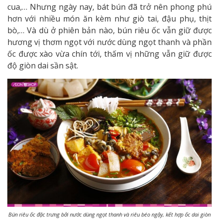
cua,… Nhưng ngày nay, bát bún đã trở nên phong phú
hơn với nhiều món ăn kèm như giò tai, đậu phụ, thịt
bò,… Và dù ở phiên bản nào, bún riêu ốc vẫn giữ được
hương vị thơm ngọt với nước dùng ngọt thanh và phần
ốc được xào vừa chín tới, thấm vị những vẫn giữ được
độ giòn dai sần sật.
Bún riêu ốc đặc trưng bởi nước dùng ngọt thanh và riêu béo ngậy, kết hợp ốc dai giòn